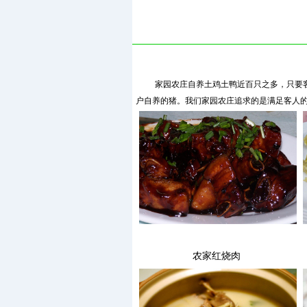
家园农庄自养土鸡土鸭近百只之多，只要
户自养的猪。我们家园农庄追求的是满足客人
农家红烧肉