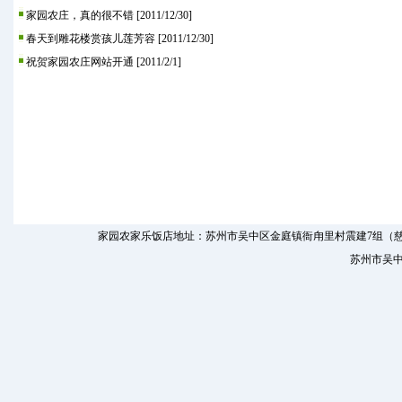
家园农庄，真的很不错
[2011/12/30]
春天到雕花楼赏孩儿莲芳容
[2011/12/30]
祝贺家园农庄网站开通
[2011/2/1]
家园农家乐饭店地址：苏州市吴中区金庭镇衙甪里村震建7组（慈里村东） 
苏州市吴中