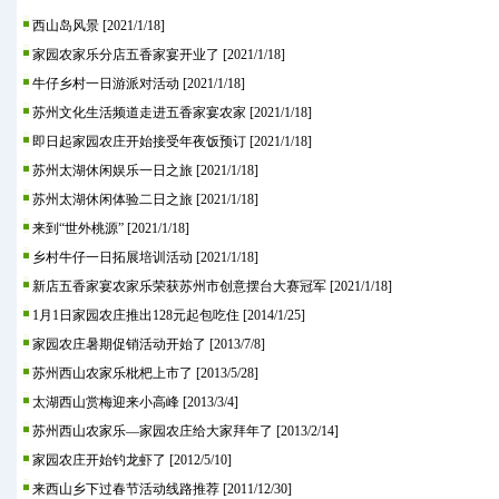
西山岛风景
[2021/1/18]
家园农家乐分店五香家宴开业了
[2021/1/18]
牛仔乡村一日游派对活动
[2021/1/18]
苏州文化生活频道走进五香家宴农家
[2021/1/18]
即日起家园农庄开始接受年夜饭预订
[2021/1/18]
苏州太湖休闲娱乐一日之旅
[2021/1/18]
苏州太湖休闲体验二日之旅
[2021/1/18]
来到“世外桃源”
[2021/1/18]
乡村牛仔一日拓展培训活动
[2021/1/18]
新店五香家宴农家乐荣获苏州市创意摆台大赛冠军
[2021/1/18]
1月1日家园农庄推出128元起包吃住
[2014/1/25]
家园农庄暑期促销活动开始了
[2013/7/8]
苏州西山农家乐枇杷上市了
[2013/5/28]
太湖西山赏梅迎来小高峰
[2013/3/4]
苏州西山农家乐—家园农庄给大家拜年了
[2013/2/14]
家园农庄开始钓龙虾了
[2012/5/10]
来西山乡下过春节活动线路推荐
[2011/12/30]