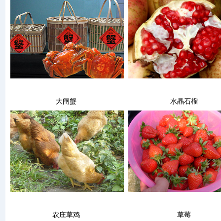
大闸蟹
水晶石榴
农庄草鸡
草莓