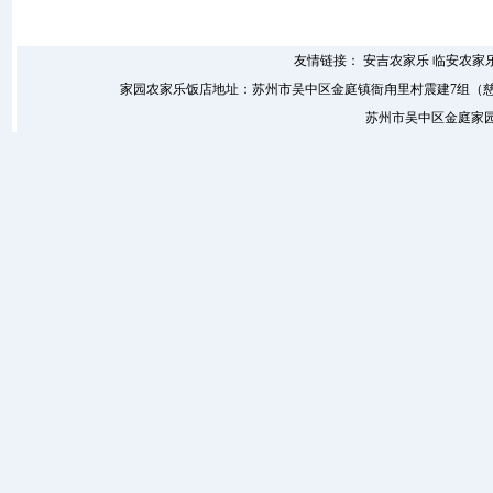
友情链接：
安吉农家乐
临安农家
家园农家乐饭店地址：苏州市吴中区金庭镇衙甪里村震建7组（慈里村东） 
苏州市吴中区金庭家园