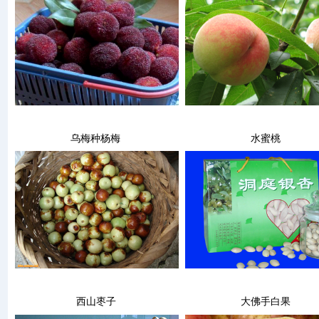
乌梅种杨梅
水蜜桃
西山枣子
大佛手白果