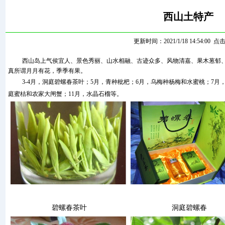
西山土特产
更新时间：2021/1/18 14:54:00 点
西山岛上气侯宜人、景色秀丽、山水相融、古迹众多、风物清嘉、果木葱郁
真所谓月月有花，季季有果。
3-4
月，洞庭碧螺春茶叶；5月，青种枇杷；6月，乌梅种杨梅和水蜜桃；7月，
庭蜜桔和农家大闸蟹；11月，水晶石榴等。
碧螺春茶叶
洞庭碧螺春